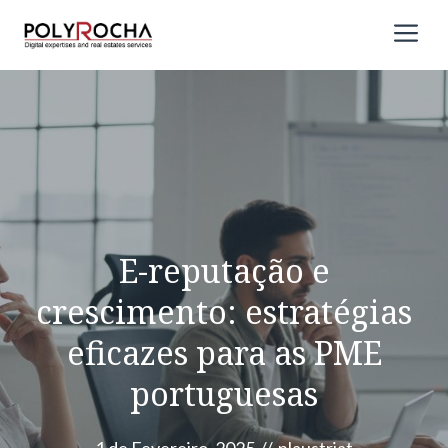
Saltar
M
para
o
conteúdo
E-reputação e
crescimento: estratégias
eficazes para as PME
portuguesas