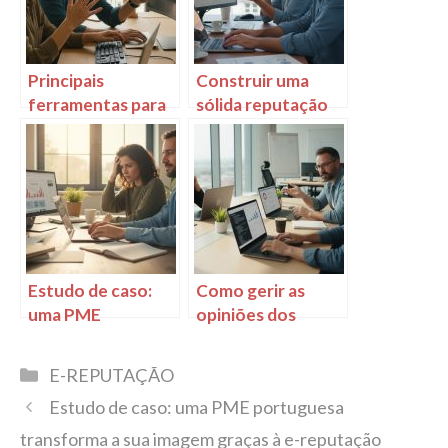
Principais
Construir uma
ferramentas para
sólida reputação
monitorizar e gerir
eletrónica em
a e-reputação das
Portugal: desafios
start-ups em
e oportunidades
Portugal
Estudo de caso:
Como gerir as
uma PME
opiniões dos
portuguesa
clientes online
transforma a sua
para as empresas
Categorias
E-REPUTAÇÃO
imagem graças à e-
portuguesas
Estudo de caso: uma PME portuguesa
reputação
transforma a sua imagem graças à e-reputação